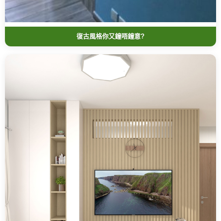
復古風格你又鐘唔鐘意?