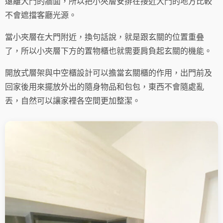
遠離大門的牆面，所以把小夾層安排在接近大門的地方比較
不會遮擋客廳光源。
當小夾層在大門附近，換句話說，就是跟玄關的位置重叠
了，所以小夾層下方的置物櫃也就需要肩負起玄關的機能。
開放式層架與中空櫃設計可以擔當玄關櫃的作用，出門前及
回家後用來擺放外出的隨身物品和包包，東西不會隨處亂
丟，自然可以讓家裡各空間更加整潔。