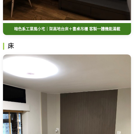
暗色系工業風小宅｜架高地台床＋書桌吊櫃 客製一體機能滿載
床