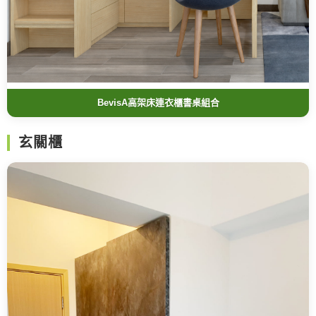
BevisA高架床連衣櫃書桌組合
玄關櫃