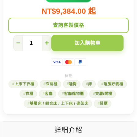
NT$9,384.00 起
查詢客製價格
小
−
+
加入購物車
夾
層
下
的
專
屬
衣
上床下衣櫃
玄關櫃
睡房
床
睡房貯物櫃
帽
間
衣櫃
客廳
客廳儲物櫃
夾層/閣樓
數
量
雙層床 / 組合床 / 上下床 / 碌架床
鞋櫃
詳細介紹