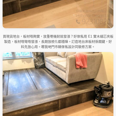
買現貨地台，板材唔夠實，放重嘢幾耐就發漲？好傢俬用 E1 實木細芯夾板
製造，板材唔彎唔發漲，長期放梳化都穩陣。訂造地台床板材係關鍵，好
料先放心用。嚟我哋門市睇傢俬設計同裝修方案。