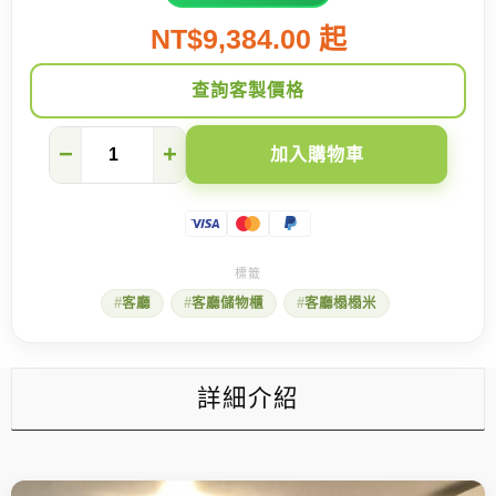
NT$9,384.00 起
查詢客製價格
超
−
+
加入購物車
乎
你
想
像
的
承
重
客廳
客廳儲物櫃
客廳榻榻米
地
台
床
數
量
詳細介紹