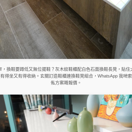
窄，換鞋要蹲低又無位擺鞋？灰木紋鞋櫃配白色石面換鞋長凳，貼住
有得坐又有得收納。玄關訂造鞋櫃連換鞋凳組合，WhatsApp 我哋
俬方案嘅報價。