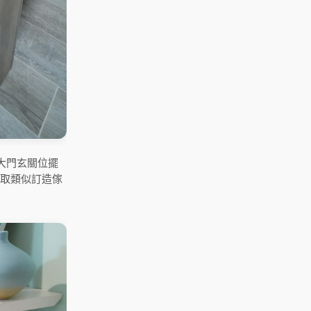
大門玄關位擺
索取類似訂造傢