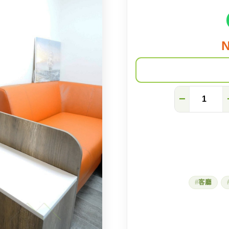
N
超
−
強
防
撞
的
電
視
櫃
和
鞋
客廳
櫃
數
量