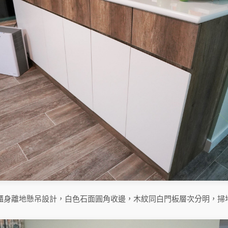
櫃身離地懸吊設計，白色石面圓角收邊，木紋同白門板層次分明，掃