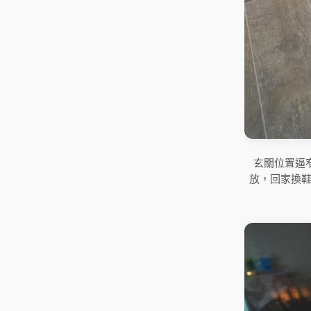
玄關位置逼
放，回家換鞋