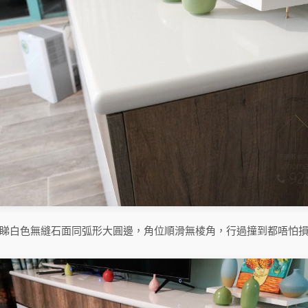
睇白色無縫石面同弧形大圓邊，角位順滑無棱角，行過撞到都唔怕