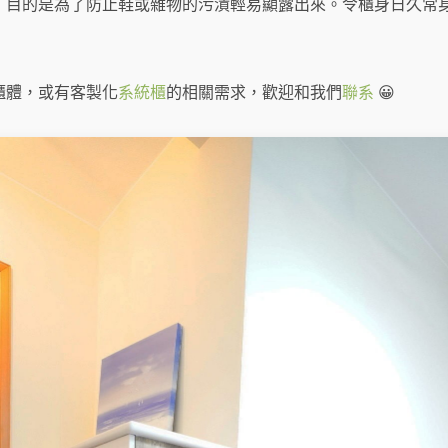
，目的是為了防止鞋或雜物的污漬輕易顯露出來。令櫃身日久常
櫃體，或有客製化
系統櫃
的相關需求，歡迎和我們
聯系
😀