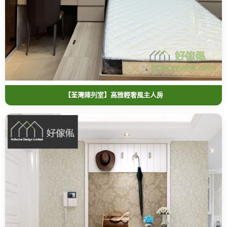
【荃灣陳列室】高雅輕奢風主人房