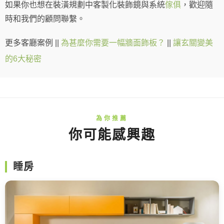
如果你也想在裝潢規劃中客製化裝飾鏡與系統
傢俱
，歡迎隨
時和我們的顧問聯繫。
更多客廳案例 ||
為甚麼你需要一幅牆面飾板？
||
讓玄關變美
的6大秘密
你可能感興趣
睡房