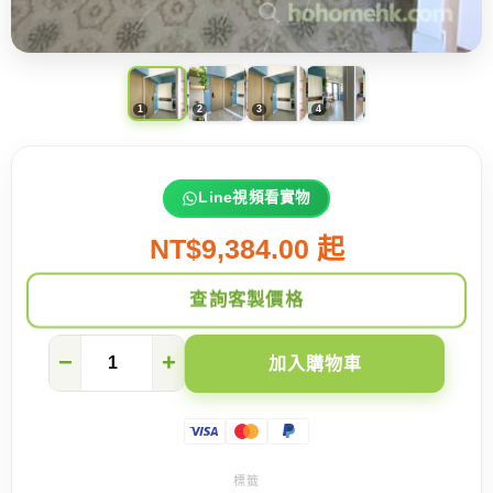
Line視頻看實物
NT$9,384.00 起
查詢客製價格
一
−
+
加入購物車
面
鏡
帶
給
你
的