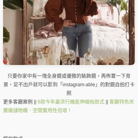
只要你家中有一塊全身鏡或優雅的裝飾鏡，再佈置一下背
景，足不出戶就可以影到「instagram-able」的對鏡自拍打卡
照
更多客廳案例 ||
6款今年最流行機能伸縮枱款式
||
客廳特色夾
層連儲物櫃．空間實用性倍增！