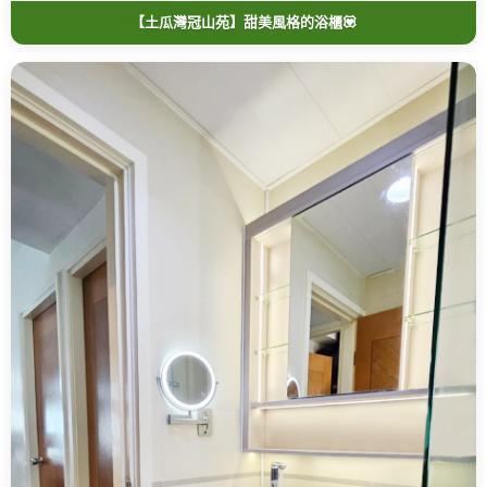
【土瓜灣冠山苑】甜美風格的浴櫃💟