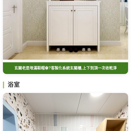
玄關老是堆滿鞋帽傘?客製化系統玄關櫃,上下到頂一次收乾淨
浴室