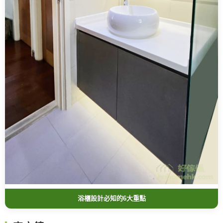
浴櫃設計必知的6大重點