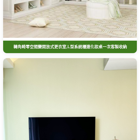
轉角畸零空間變開放式更衣室,L型系統櫃連化妝桌一次客製收納