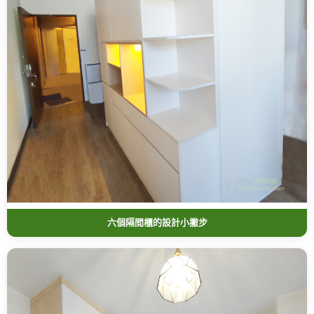
六個隔間櫃的設計小撇步