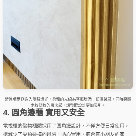
背景牆兩側嵌入隱藏燈光，柔和的光線為客廳增添一份溫馨感，同時突顯
木紋條紋的層次感，讓整體設計更加吸引。
4. 圓角邊櫃 實用又安全
電視櫃的儲物櫃體採用了圓角邊設計，不僅方便日常使用，
還減少了尖角碰撞的風險，貼心實用，適合有小朋友的家