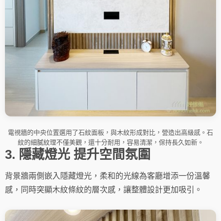
電視牆的中央位置選用了石紋面板，與木紋形成對比，營造出高級感。石
紋的細膩紋理不僅美觀，還十分耐用，容易清潔，保持長久如新。
3. 隱藏燈光 提升空間氛圍
背景牆兩側嵌入隱藏燈光，柔和的光線為客廳增添一份溫馨
感，同時突顯木紋條紋的層次感，讓整體設計更加吸引。