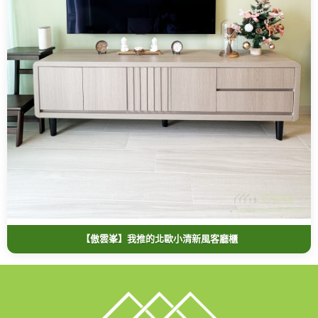
【傲雲峯】我推的北歐小清新風客廳櫃