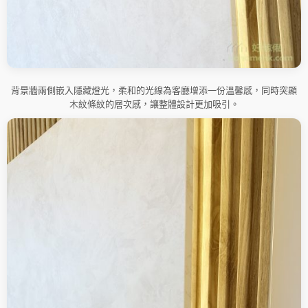
背景牆兩側嵌入隱藏燈光，柔和的光線為客廳增添一份溫馨感，同時突顯
木紋條紋的層次感，讓整體設計更加吸引。