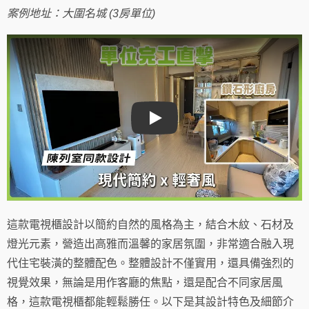
每
案例地址：大圍名城 (3房單位)
個
家
庭?
數
量
Play
這款電視櫃設計以簡約自然的風格為主，結合木紋、石材及
燈光元素，營造出高雅而溫馨的家居氛圍，非常適合融入現
代住宅裝潢的整體配色。整體設計不僅實用，還具備強烈的
視覺效果，無論是用作客廳的焦點，還是配合不同家居風
格，這款電視櫃都能輕鬆勝任。以下是其設計特色及細節介