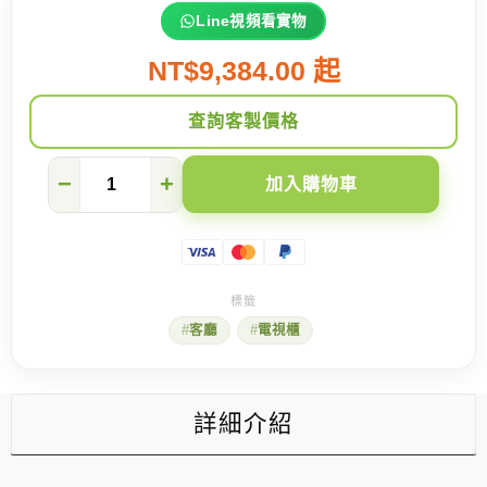
Line視頻看實物
NT$9,384.00 起
查詢客製價格
【大
−
+
加入購物車
圍
名
城】
為
什
麼
這
客廳
電視櫃
款
爆
款
電
視
詳細介紹
櫃
適
合