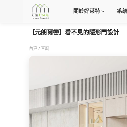
關於好萊特
系
【元朗爾巒】看不見的隱形門設計
首頁
/
客廳