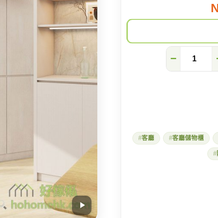
N
【元
−
朗
爾
巒】
看
不
見
的
隱
形
客廳
客廳儲物櫃
門
設
計
數
量