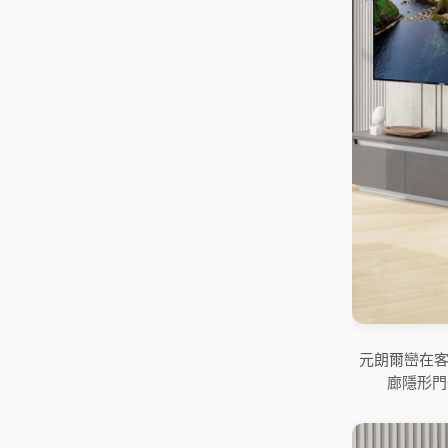
元朗爾巒在
廊隱形門