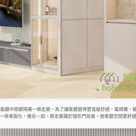
客飯廳中間都隔著一條走廊，為了讓客廳變得更寬敞舒適，電視櫃、餐
一併客製化，連在一起，將走廊藏於隱形門背後，使客廳空間更舒