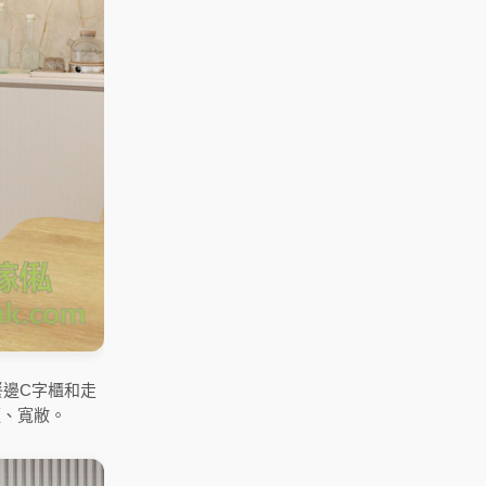
邊C字櫃和走
適、寬敝。