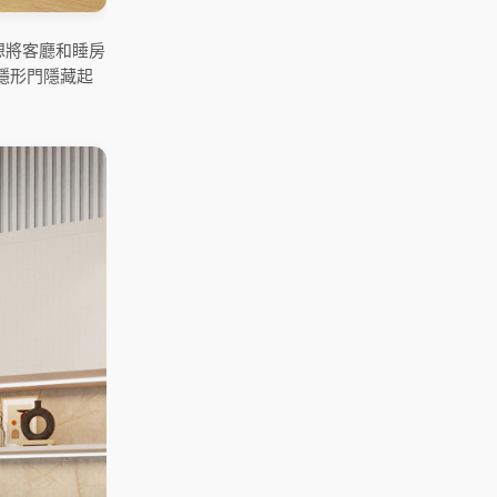
想將客廳和睡房
隱形門隱藏起