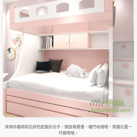
床頭吊櫃用粉白拼色配圓形拉手，開放格擺書、櫃門收細物，靠牆位置一
吋都唔嘥。