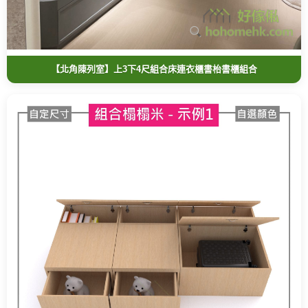
【北角陳列室】上3下4尺組合床連衣櫃書枱書櫃組合