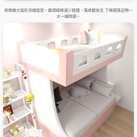
床側做大弧形流線造型，圓潤線條減少碰撞，落床都安全;下格闊落足夠一
大一細齊瞓。