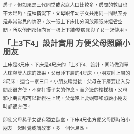
房子，但如果是三代同堂或家庭人口比較多，房間的數目也
不太足夠。這種情況下，父母跟年幼子女共用同一間臥室亦
是非常常見的情況，放一張上下床比分開放兩張床還省空
間，所以他們都傾向買一張上下舖/雙層床與子女一起使用。
「上3下4」設計實用 方便父母照顧小
朋友
上床是3尺床、下床是4尺床的「上3下4」設計，同時做到單
人床與雙人床的效果，父母睡下層的4尺床，小朋友睡上層的
3尺床，適合一家三口。小朋友睡覺後，父母在下層要出入房
間都很方便，不會打擾子女的作息。而旁邊的樓梯櫃，父母
和小朋友都可以輕鬆往上爬，父母晚上要觀察和照顧小朋友
時都很方便。
即使父母與子女都有獨立臥室，下床4尺也方便父母隨時陪小
朋友一起睡覺或講故事，多一個休息區。