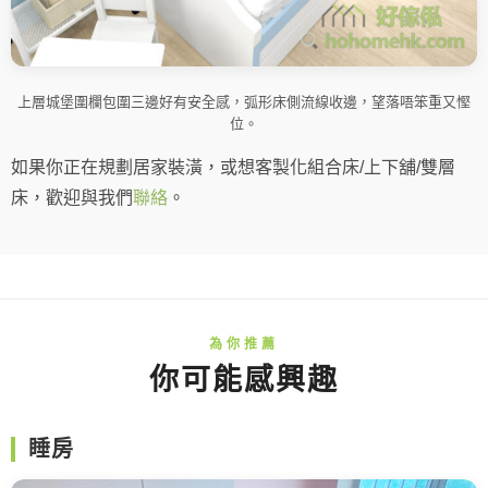
上層城堡圍欄包圍三邊好有安全感，弧形床側流線收邊，望落唔笨重又慳
位。
如果你正在規劃居家裝潢，或想客製化組合床/上下舖/雙層
床，歡迎與我們
聯絡
。
你可能感興趣
睡房