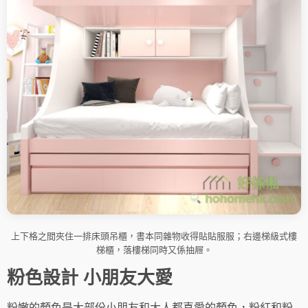
上下格之間夾住一排床頭吊櫃，書本同雜物收得貼貼服服；右邊梯級式樓
梯櫃，落樓梯同時又係抽屜。
粉色設計 小朋友大愛
粉嫩的顏色是大部份小朋友和大人都喜愛的顏色，粉紅和粉