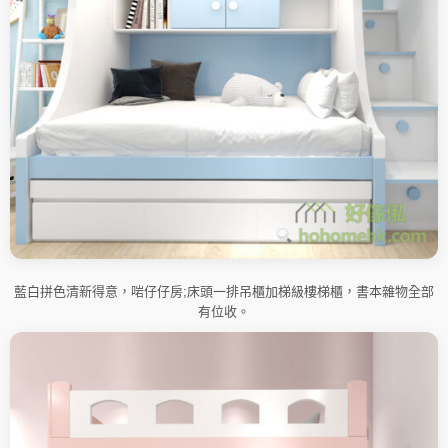
藍白拼色清新得意，啱仔仔房;床頭一排吊櫃加梯級樓梯櫃，書本雜物全部
有位收。