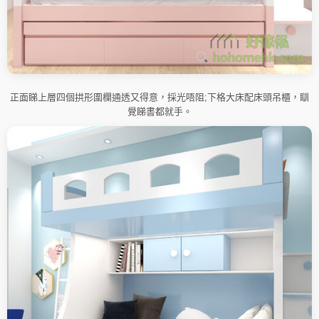
正面睇上層四個拱形圍欄通透又得意，採光唔阻;下格大床配床頭吊櫃，瞓
覺睇書都就手。