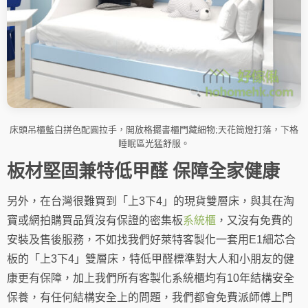
床頭吊櫃藍白拼色配圓拉手，開放格擺書櫃門藏細物;天花筒燈打落，下格
睡眠區光猛舒服。
板材堅固兼特低甲醛 保障全家健康
另外，在台灣很難買到「上3下4」的現貨雙層床，與其在淘
寶或網拍購買品質沒有保證的密集板
系統櫃
，又沒有免費的
安裝及售後服務，不如找我們好萊特客製化一套用E1細芯合
板的「上3下4」雙層床，特低甲醛標準對大人和小朋友的健
康更有保障，加上我們所有客製化系統櫃均有10年結構安全
保養，有任何結構安全上的問題，我們都會免費派師傅上門