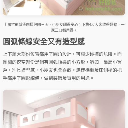
上層拱形城堡圍欄包圍三面，小朋友瞓得安心；下格4尺大床放得鬆動，一
家三口都用得。
圓弧條線安全又有造型感
上下舖大部份位置都用了圓角設計，可減少碰撞的危險。而
圍欄的挖空部份是個有圓弧頂邊的小方形，猶如一扇扇小窗
戶，別具造型感，小朋友也會喜歡。連樓梯櫃及床側櫃的把
手都用了圓形線條，做到裝飾及實用的用途。