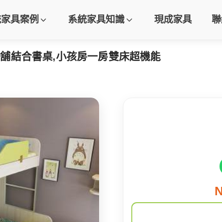
統家具案例
系統家具知識
現成家具
聯
舖結合書桌,小孩房一房雙床超機能
N