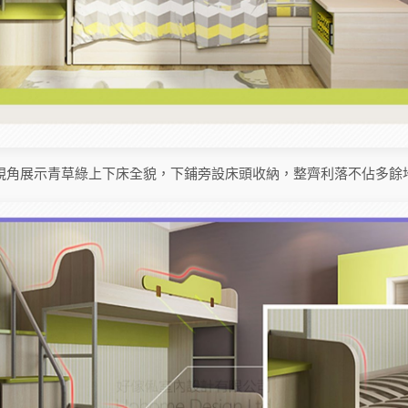
視角展示青草綠上下床全貌，下鋪旁設床頭收納，整齊利落不佔多餘