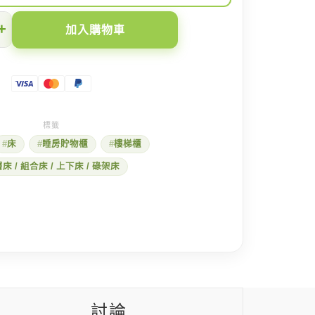
+
加入購物車
床
睡房貯物櫃
樓梯櫃
床 / 組合床 / 上下床 / 碌架床
討論