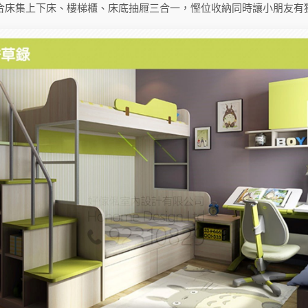
合床集上下床、樓梯櫃、床底抽屜三合一，慳位收納同時讓小朋友有