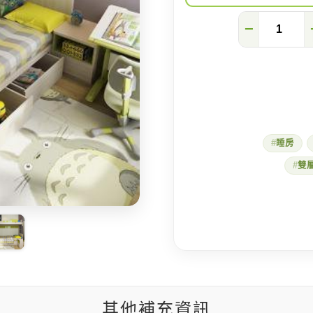
樓
−
梯
就
是
系
統
收
納
櫃!
客
睡房
製
化
雙層
兒
童
上
下
舖
結
合
書
桌,
小
孩
其他補充資訊