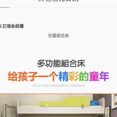
房
一
房
雙
床
超
床 訂做系統櫃
機
能
兒童組合床
數
量