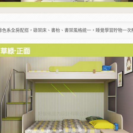
綠色系全房配搭，碌架床、書枱、書架風格統一，睡覺學習貯物一次