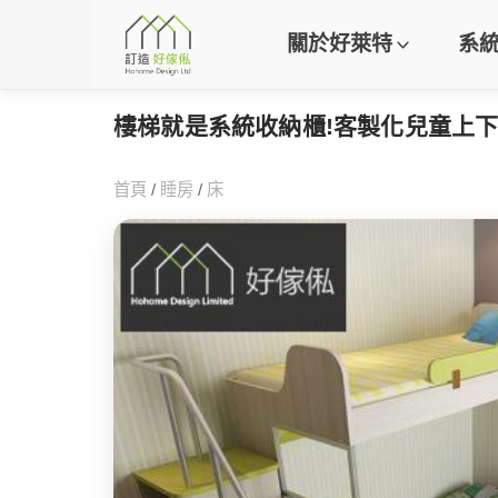
關於好萊特
系
樓梯就是系統收納櫃!客製化兒童上下
首頁
/
睡房
/
床