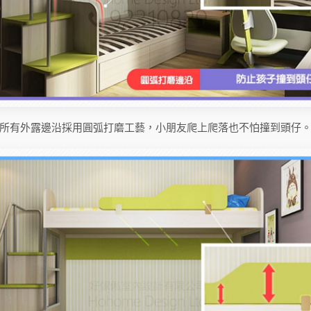
所有外露邊沿採用圓弧打磨工藝，小朋友爬上爬落也不怕撞到頭仔