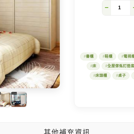
原
−
木
質
感
主
臥
這
樣
配!
訂
書櫃
鞋櫃
電視
製
滑
床
全屋傢俬訂造
門
系
床頭櫃
桌子
統
衣
櫃,
小
宅
也
能
擁
有
整
其他補充資訊