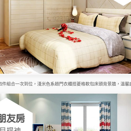
四件組合一次到位，淺米色系趟門衣櫃搭菱格軟包床頭背景牆，溫馨