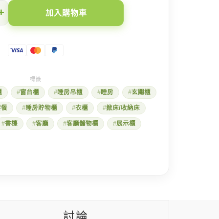
+
加入購物車
櫃
窗台櫃
睡房吊櫃
睡房
玄關櫃
套餐
睡房貯物櫃
衣櫃
掀床/收納床
書檯
客廳
客廳儲物櫃
展示櫃
討論