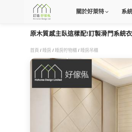
關於好萊特
系
原木質感主臥這樣配!訂製滑門系統衣
首頁
/
睡房
/
睡房貯物櫃
/
睡房吊櫃