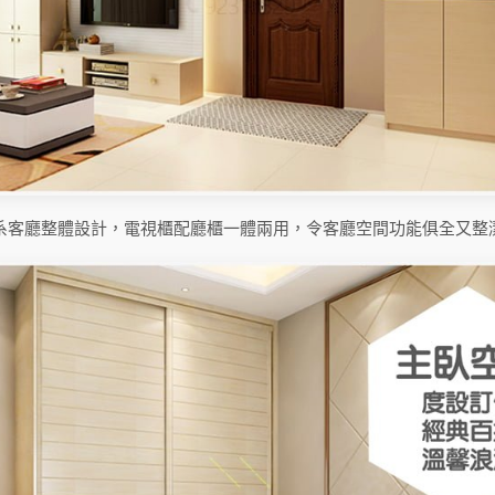
系客廳整體設計，電視櫃配廳櫃一體兩用，令客廳空間功能俱全又整