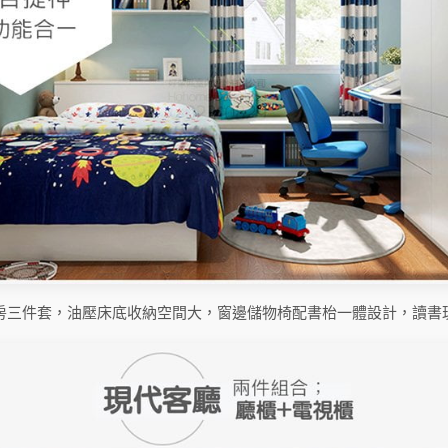
房三件套，油壓床底收納空間大，窗邊儲物椅配書枱一體設計，讀書