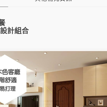
面
收
納
牆
數
餐
量
 設計組合