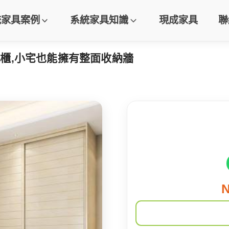
統家具案例
系統家具知識
現成家具
聯
櫃,小宅也能擁有整面收納牆
N