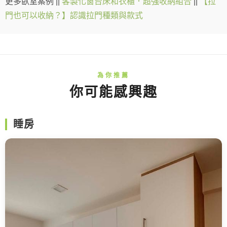
更多臥室案例 ||
客製化窗台床和衣櫃．超強收納組合
||
【拉
門也可以收納？】認識拉門種類與款式
你可能感興趣
睡房