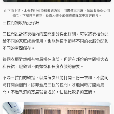
由下而上望，木條趟門連頂櫃做到通頂，用盡樓底高度，頂層收換季少用
物品，下層日常衣物，垂直木條令成個衣櫃睇落更高更修長。
三拉門讓收納更仔細
三拉門設計將衣櫃內的空間劃分得更仔細，可以將衣櫃分配
給不同的家庭成員使用，也能夠按季節將不同的衣服分配到
不同的空間儲存。
每個衣櫃雖然都有抽屜櫃在底部，但留有部份的空間掛大衣
和長裙，照顧到不同類型和長度衣服的需要。
不過三拉門的缺點，就是每次只能打開三份一衣櫃，不能同
時打開兩個門，除非蓋成三軌的拉門，才能同時打開兩扇
門，不過軌道的寬度就會增加，佔據比較多的空間。