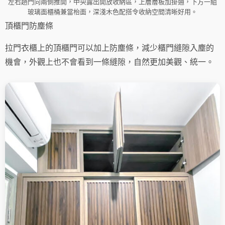
左右趟門向兩側推開，中央露出開放收納區，上層層板加掛通，下方一組
玻璃面櫃桶兼當枱面，深淺木色配搭令收納空間清晰好用。
頂櫃門防塵條
拉門衣櫃上的頂櫃門可以加上防塵條，減少櫃門縫隙入塵的
機會，外觀上也不會看到一條縫隙，自然更加美觀、統一。