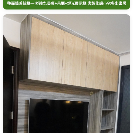
整面牆系統櫃一次到位,書桌+吊櫃+燈光展示櫃,客製化讓小宅多出書房