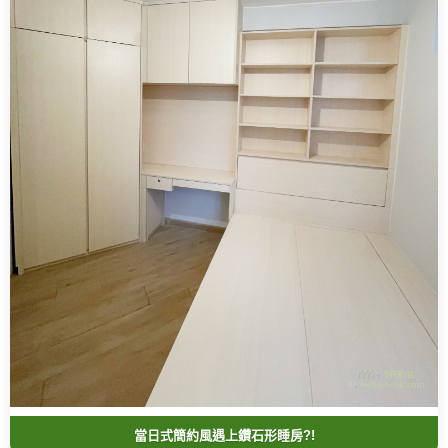
當日式簡約風遇上鑽石形睡房?!