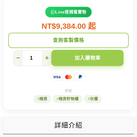
Line視頻看實物
NT$9,384.00 起
查詢客製價格
特
−
+
加入購物車
色
木
條
拉
門
衣
櫃
睡房
睡房貯物櫃
衣櫃
數
量
詳細介紹