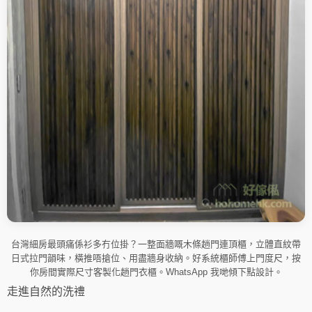
台灣細房最頭痛係衫多冇位掛？一整面牆嘅木條趟門連頂櫃，立體直紋帶
日式拉門韻味，橫推唔搶位、用盡牆身收納。好系統櫃師傅上門度尺，按
你房間實際尺寸客製化趟門衣櫃。WhatsApp 我哋傾下點設計。
走進自然的洗禮