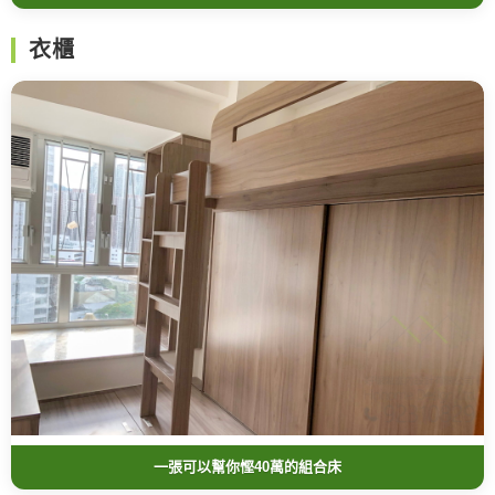
衣櫃
一張可以幫你慳40萬的組合床