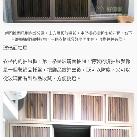
趟門推開見到內部分區，上方層板放摺衫，中間掛通掛起恤衫外套，右下
三層櫃桶收細件衫物，一個衣櫃就分好唔同用途，收納井井有條。
玻璃面抽屜
衣櫃內的抽屜櫃，第一格是玻璃面抽屜，特製的淺抽屜就像
是一個裝飾品托盤，把飾品放進去後，既可以防塵，又可以
從玻璃面看到飾品收藏，方便挑選。