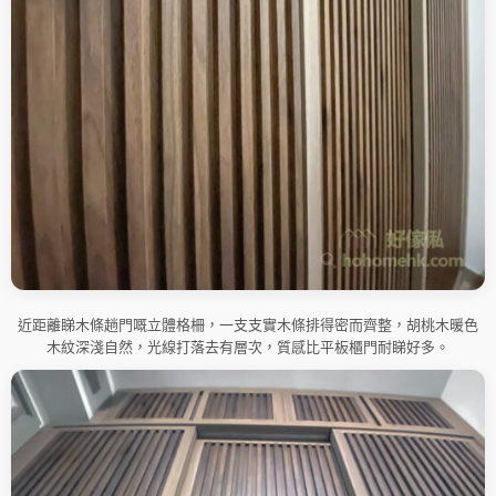
近距離睇木條趟門嘅立體格柵，一支支實木條排得密而齊整，胡桃木暖色
木紋深淺自然，光線打落去有層次，質感比平板櫃門耐睇好多。