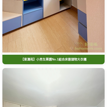
【東濤苑】小男生票選No.1組合床連儲物大衣櫃