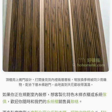
頂櫃用上揭門設計，打開後見到內裡兩層層板，啱放換季棉被同少用雜
物，配合下層木條趟門，由地面到天花都收得滿滿。
如果你正在規劃室內裝修，想客製化特色木條衣櫃或系統
傢
俱
，歡迎你隨時和我們的
系統櫃
銷售員
聯絡
。