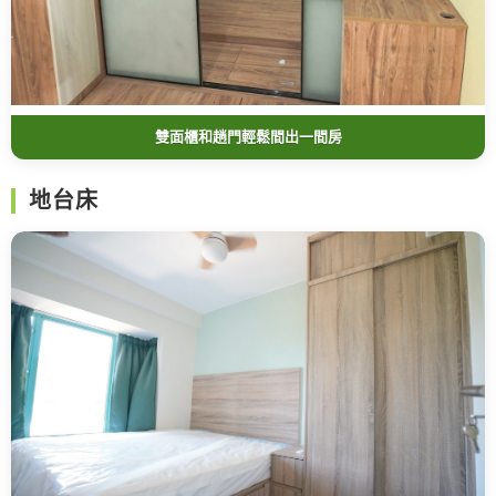
雙面櫃和趟門輕鬆間出一間房
地台床