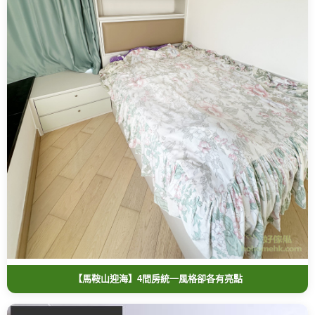
【馬鞍山迎海】4間房統一風格卻各有亮點