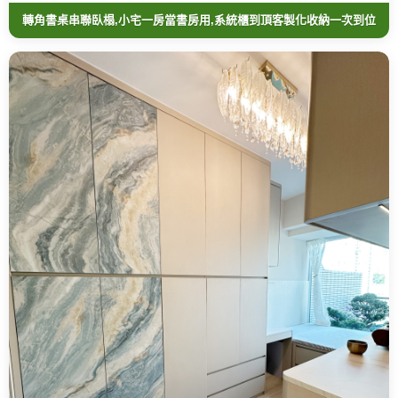
轉角書桌串聯臥榻,小宅一房當書房用,系統櫃到頂客製化收納一次到位