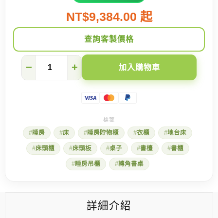
NT$9,384.00 起
查詢客製價格
我
−
+
加入購物車
推
的
兒
童
房
設
計！
睡房
床
睡房貯物櫃
衣櫃
地台床
地
台
床頭櫃
床頭板
桌子
書檯
書櫃
床
加
睡房吊櫃
轉角書桌
轉
角
書
枱
詳細介紹
~
數