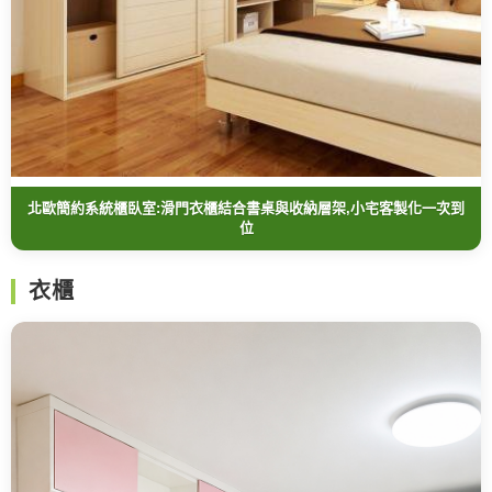
北歐簡約系統櫃臥室:滑門衣櫃結合書桌與收納層架,小宅客製化一次到
位
衣櫃