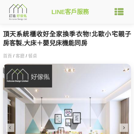
LINE客戶服務
頂天系統櫃收好全家換季衣物!北歐小宅親子
房客製,大床＋嬰兒床機能同房
首頁
/
客廳
/
餐桌