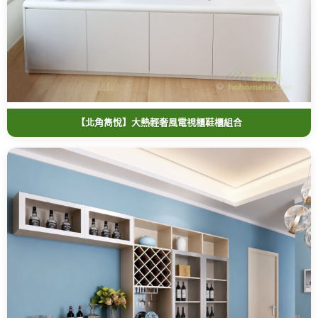
【北角雋悅】大熱輕奢風電視櫃鞋櫃組合