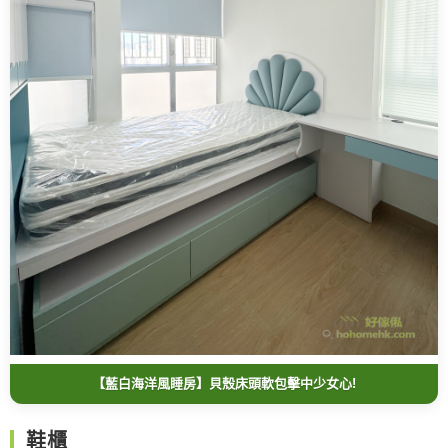
【藍白海洋風睡房】貝殼床頭軟包擊中少女心!
鞋櫃