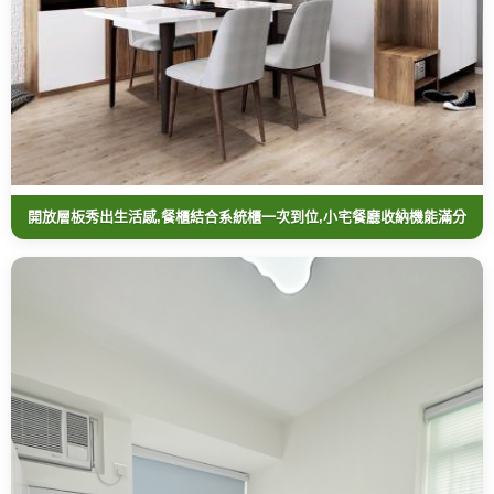
開放層板秀出生活感,餐櫃結合系統櫃一次到位,小宅餐廳收納機能滿分