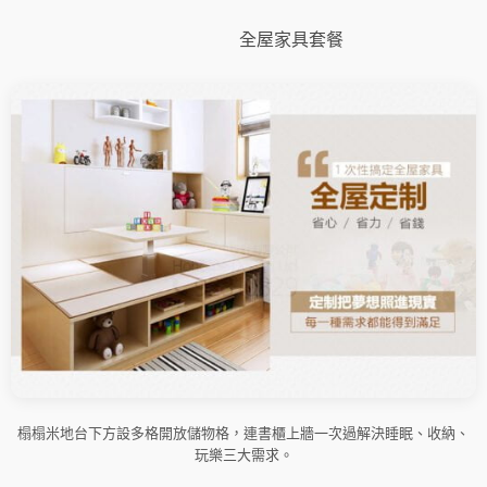
＋
嬰
全屋家具套餐
兒
床
機
能
同
房
數
量
榻榻米地台下方設多格開放儲物格，連書櫃上牆一次過解決睡眠、收納、
玩樂三大需求。