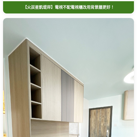
【火炭星凱堤岸】電視不配電視櫃改用背景牆更好！