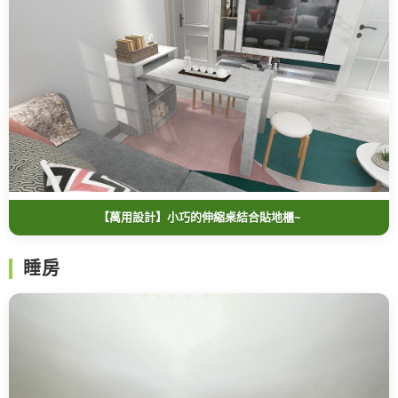
【萬用設計】小巧的伸縮桌結合貼地櫃~
睡房