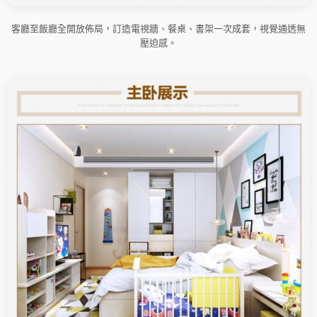
客廳至飯廳全開放佈局，訂造電視牆、餐桌、書架一次成套，視覺通透無
壓迫感。