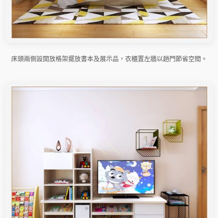
床頭兩側設開放格架擺放書本及展示品，衣櫃置左牆以趟門節省空間。