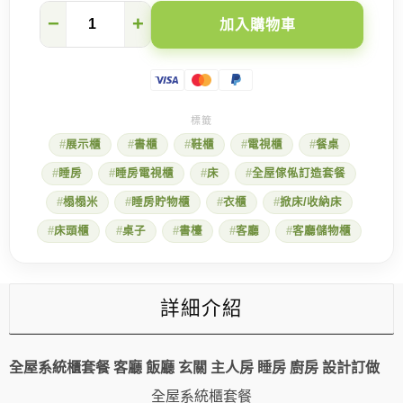
頂
−
+
加入購物車
天
系
統
櫃
收
好
全
展示櫃
書櫃
鞋櫃
電視櫃
餐桌
家
換
睡房
睡房電視櫃
床
全屋傢俬訂造套餐
季
衣
榻榻米
睡房貯物櫃
衣櫃
掀床/收納床
物!
北
床頭櫃
桌子
書檯
客廳
客廳儲物櫃
歐
小
宅
親
詳細介紹
子
房
客
製,
全屋系統櫃套餐 客廳 飯廳 玄關 主人房 睡房 廚房 設計訂做
大
床
全屋系統櫃套餐