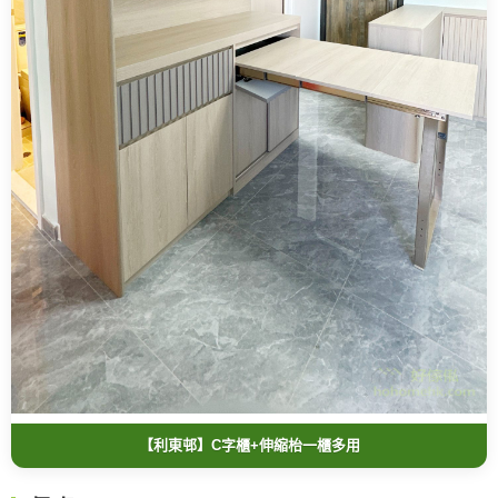
【利東邨】C字櫃+伸縮枱一櫃多用