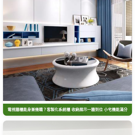
電視牆櫃能身兼幾職？客製化系統櫃 收納展示一牆到位 小宅機能滿分