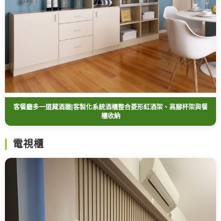
客餐廳多一道藏酒牆|客製化系統酒櫃整合菱形紅酒架、高腳杯架與餐
櫃收納
電視櫃