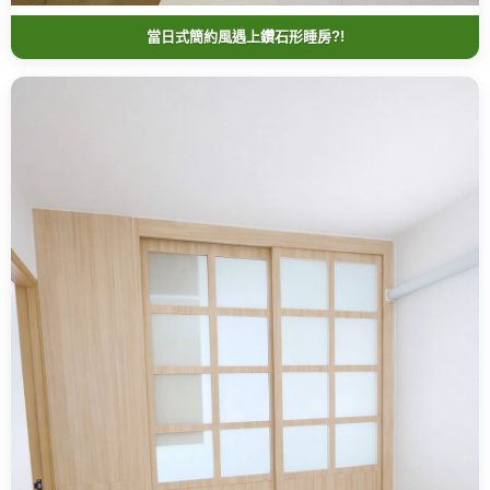
當日式簡約風遇上鑽石形睡房?!