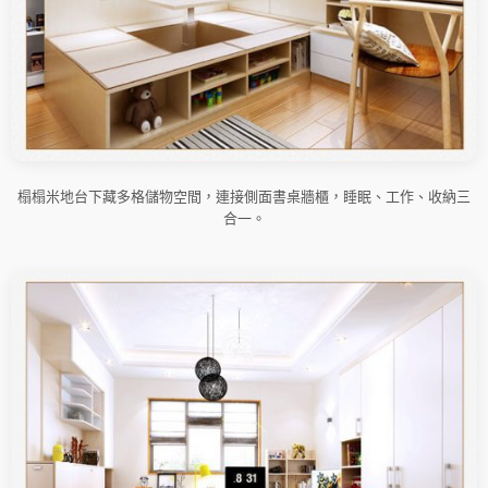
榻榻米地台下藏多格儲物空間，連接側面書桌牆櫃，睡眠、工作、收納三
合一。