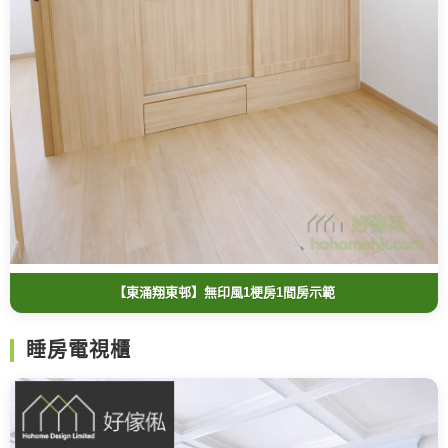
【東涌翔東邨】無印風1梗房1間房示範
睡房電視櫃