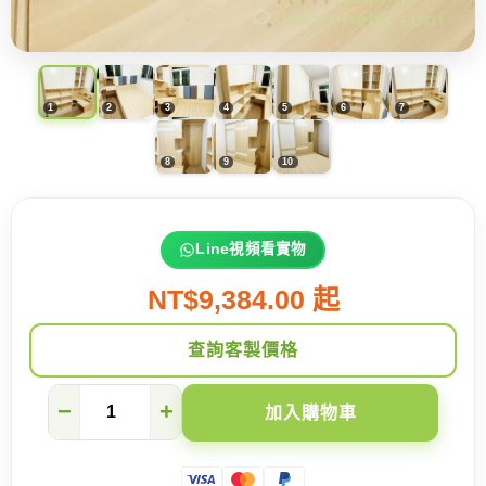
Line視頻看實物
NT$9,384.00 起
查詢客製價格
平
−
+
加入購物車
凡
中
的
不