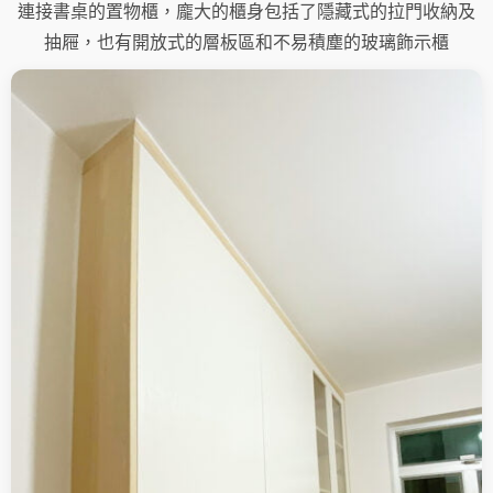
連接書桌的置物櫃，龐大的櫃身包括了隱藏式的拉門收納及
抽屜，也有開放式的層板區和不易積塵的玻璃飾示櫃