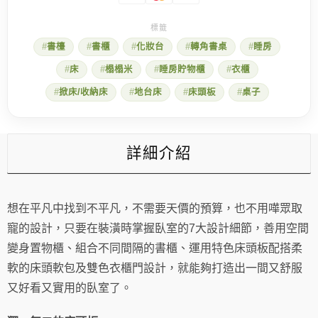
平
凡．
臥
書檯
書櫃
化妝台
轉角書桌
睡房
室
7
床
榻榻米
睡房貯物櫃
衣櫃
大
設
掀床/收納床
地台床
床頭板
桌子
計
細
節
數
詳細介紹
量
想在平凡中找到不平凡，不需要天價的預算，也不用嘩眾取
寵的設計，只要在裝潢時掌握臥室的7大設計細節，善用空間
變身置物櫃、組合不同間隔的書櫃、運用特色床頭板配搭柔
軟的床頭軟包及雙色衣櫃門設計，就能夠打造出一間又舒服
又好看又實用的臥室了。