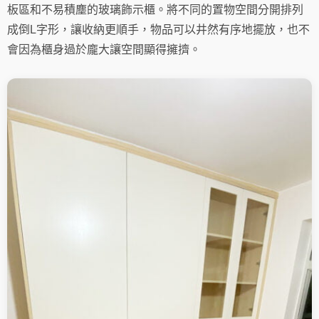
板區和不易積塵的玻璃飾示櫃。將不同的置物空間分開排列
成倒L字形，讓收納更順手，物品可以井然有序地擺放，也不
會因為櫃身過於龐大讓空間顯得擁擠。