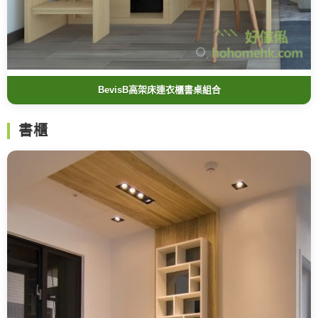
BevisB高架床連衣櫃書桌組合
書櫃