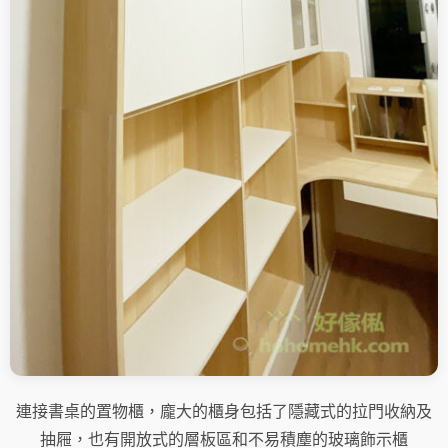
連接書桌的置物櫃，龐大的櫃身包括了隱藏式的拉門收納及
抽屜，也有開放式的層板區和不易積塵的玻璃飾示櫃