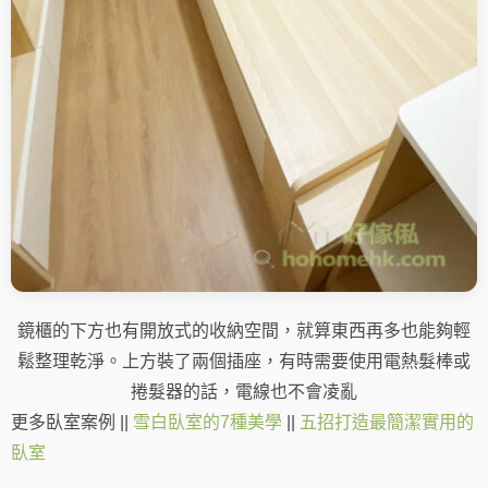
鏡櫃的下方也有開放式的收納空間，就算東西再多也能夠輕
鬆整理乾淨。上方裝了兩個插座
，有時需要使用電熱髮棒或
捲髮器的話，電線也不會凌亂
更多臥室案例 ||
雪白臥室的7種美學
||
五招打造最簡潔實用的
臥室