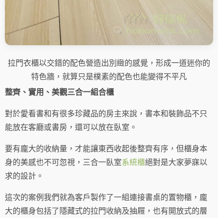
拉門衣櫃以交錯的配色營造出別緻的感覺，形成一道迷你的
特色牆，就算只是樸素的配色也能變得不平凡
整齊、實用、美觀三合一組合櫃
對於愛看書和有很多珍藏品的房主來說，書本和裝飾品不只
能放在客廳或書房，還可以放在臥室。
要有龐大的收納量，才能讓東西收起後整齊有序，但櫃身本
身的美感也不可忽視，三合一臥室
系統櫃
絕對是
大家夢寐以
求的設計。
這次的案例我們就為客戶製作了一組連接書桌的置物櫃，龐
大的櫃身包括了隱藏式的拉門收納及抽屜，也有開放式的層