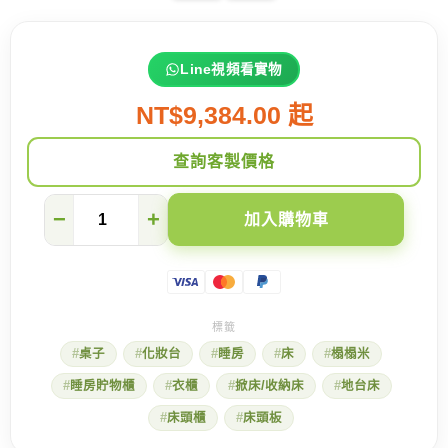
Line視頻看實物
NT$9,384.00 起
查詢客製價格
【設
−
+
加入購物車
計
師
大
推】
4
個
無
桌子
化妝台
睡房
床
榻榻米
處
不
睡房貯物櫃
衣櫃
掀床/收納床
地台床
在
的
床頭櫃
床頭板
隱
藏