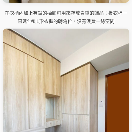
在衣櫃內加上有鎖的抽屜可用來存放貴重的飾品；掛衣桿一
直延伸到L形衣櫃的轉角位，沒有浪費一絲空間