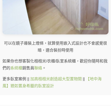
可以在鏡子邊裝上燈條，就算使用嵌入式設計也不會感覺很
暗，適合裝扮時使用
如果你也想客製化榻榻米/衣櫃/臥室系統櫃，歡迎你隨時和我
們的
系統櫃
銷售員
聯絡
。
更多臥室案例 ||
加高榻榻米創造超大型置物間
||
【地中海
風】猶如置身希臘的臥室設計