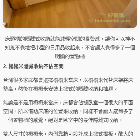
床頭櫃的隱藏式收納就能減輕空間的累贅感，讓你可以神不
知鬼不覺地把小型的日用品收起來，不會讓人覺得多了一個
明顯的置物櫃
2. 榻榻米隱藏收納不佔空間
台灣很多家庭都會選擇榻榻米當床，以榻榻米代替床架將床
墊高，然後在榻榻米安裝上掀式的隱藏收納和抽屜。
無論是不是用榻榻米當床，床都會佔據臥室一個很大的平面
空間，所以借助床底的位置來收納，同樣不會讓人感到多了
一個置物櫃的感覺，絕對是臥室中的最佳隱藏式收納。
雙人尺寸的榻榻米，內側靠牆可設計成上掀式揭板，敞大的