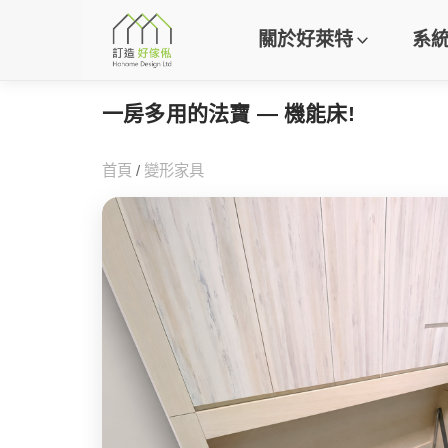
關於好萊特
系
一房多用的法寶 — 機能床!
首頁
/
變形家具