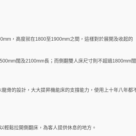
0mm，高度就在1800至1900mm之間，這樣對於展開及收
0mm闊及2100mm長；而側翻雙人床尺寸則不超過1800mm闊及
木龍骨的設計，大大提昇機能床的支撐能力，使用上十年八年都
可以輕鬆拉開側翻床，為客人提供休息的地方。