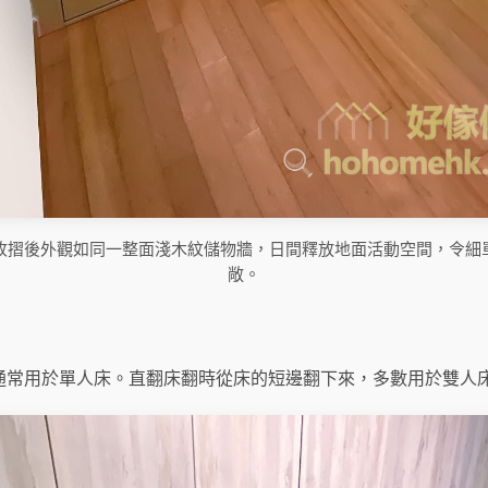
收摺後外觀如同一整面淺木紋儲物牆，日間釋放地面活動空間，令細
敞。
通常用於單人床。直翻床翻時從床的短邊翻下來，多數用於雙人