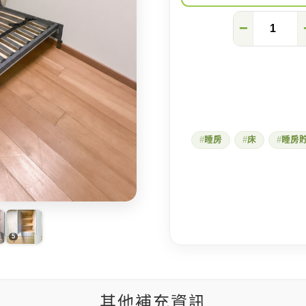
一
−
房
多
用
的
法
寶
—
變
形
睡房
床
睡房
床!
數
量
其他補充資訊