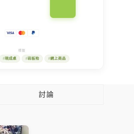
現成桌
岩板枱
網上商品
討論