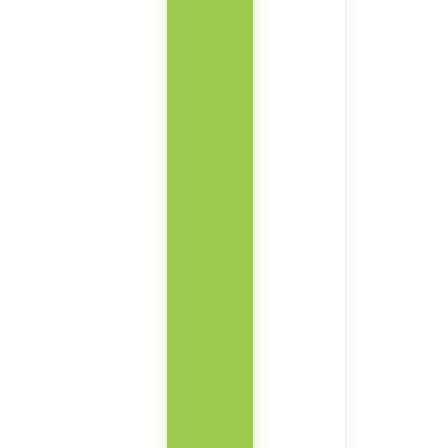
餐
枱
(D
形
腳
#818
款)
數
量