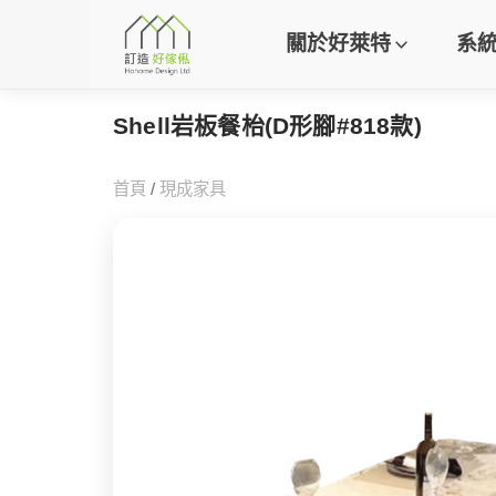
關於好萊特
系
Shell岩板餐枱(D形腳#818款)
首頁
/
現成家具