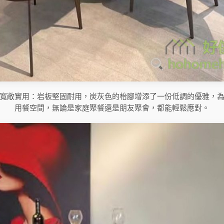
寬敞實用：岩板堅固耐用，炭灰色的枱腳增添了一份低調的優雅，
用餐空間，無論是家庭聚餐還是朋友聚會，都能輕鬆應對。