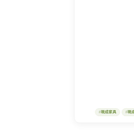
現成家具
現