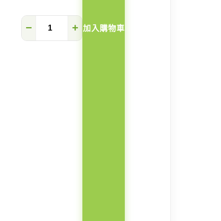
Rainbow
−
+
加入購物車
彩
虹
兒
童
半
高
床
數
量