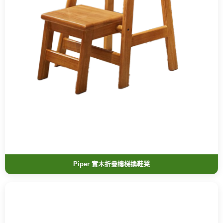
Piper 實木折疊樓梯換鞋凳