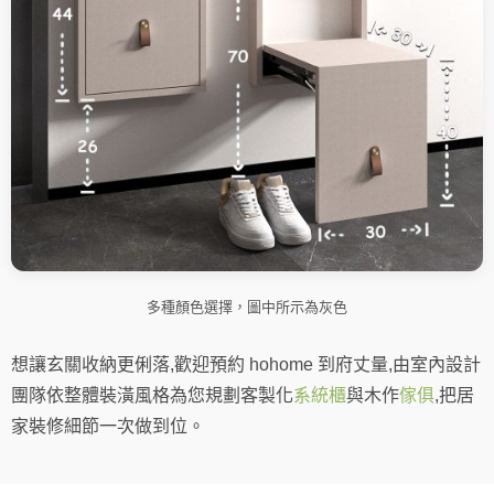
多種顏色選擇，圖中所示為灰色
想讓玄關收納更俐落,歡迎預約 hohome 到府丈量,由室內設計
團隊依整體裝潢風格為您規劃客製化
系統櫃
與木作
傢俱
,把居
家裝修細節一次做到位。