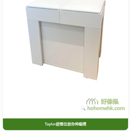
Taylor超慳位迷你伸縮櫈