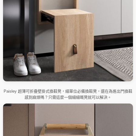
Paisley 超薄可折疊壁掛式換鞋凳，細單位必備換鞋凳，還在為進出門換鞋
感到麻煩嗎？只需這麼一個細細嘅凳就可以解決。