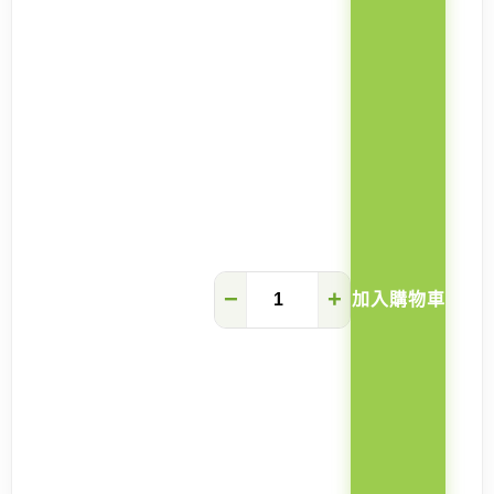
Paisley
−
+
加入購物車
超
薄
可
折
疊
壁
掛
式
換
鞋