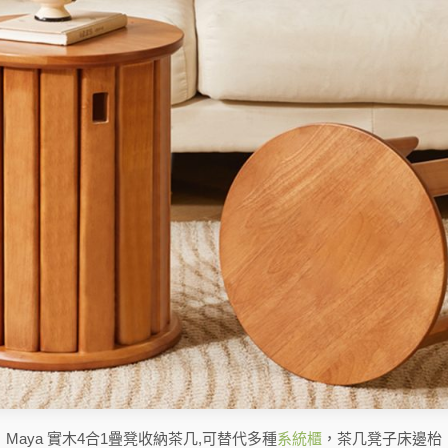
Maya 實木4合1疊凳收納茶几,可替代多種
系統櫃
，茶几凳子床邊枱