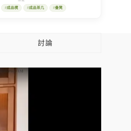
成品櫈
成品茶几
叠凳
討論