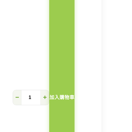
Maya
−
+
加入購物車
實
木
4
合
1
疊