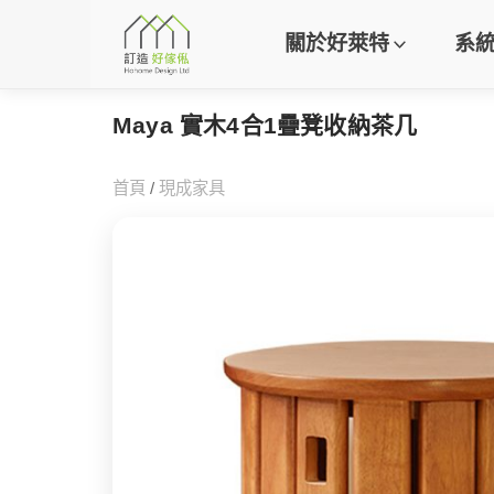
關於好萊特
系
Maya 實木4合1疊凳收納茶几
首頁
/
現成家具