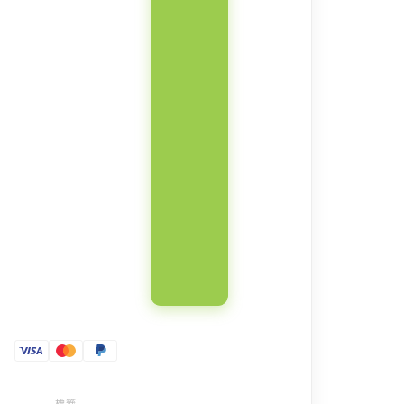
凳
收
納
茶
几
數
量