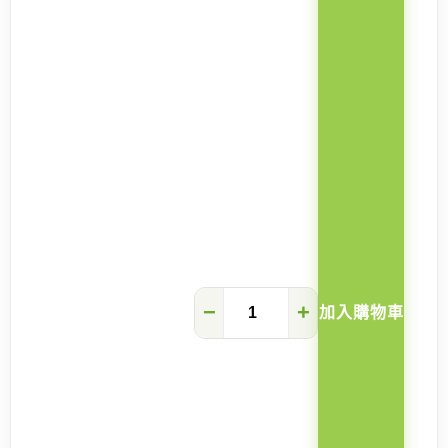
Forrest
−
+
加入購物車
岩
板
圓
餐
桌
(圓
桌