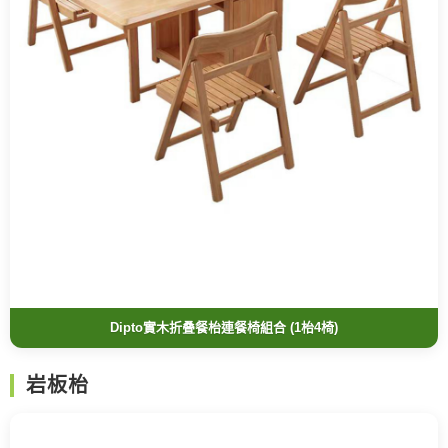
Dipto實木折叠餐枱連餐椅組合 (1枱4椅)
岩板枱