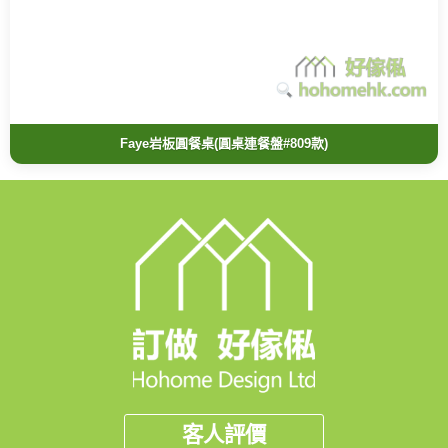
Faye岩板圓餐桌(圓桌連餐盤#809款)
客人評價