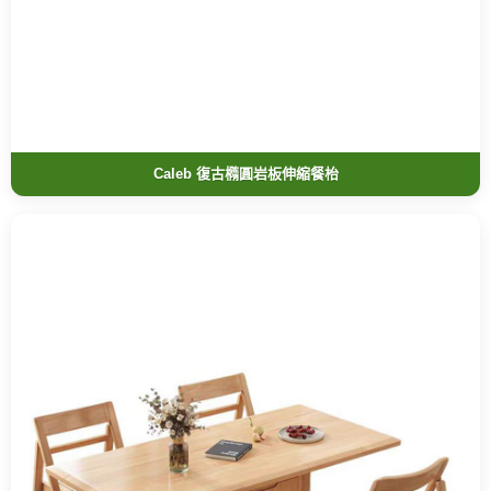
Caleb 復古橢圓岩板伸縮餐枱