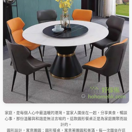
家庭，是每個人心中最溫暖的港灣。當家人圍坐在一起，分享美食，暢談
心事，那份溫馨與和諧是無法言喻的。這款圓形餐桌正是為家庭團聚而設
計的。
圓形設計，寓意團圓：圓形餐桌，寓意著團圓和美滿。每一次圍坐在這