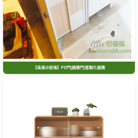
【烏溪沙迎海】PD門(趟摺門)客製化服務