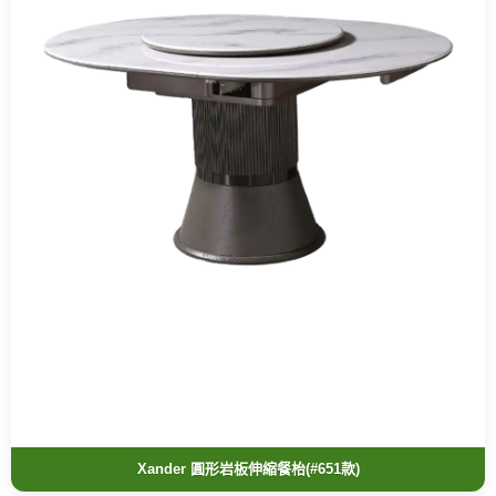
Xander 圓形岩板伸縮餐枱(#651款)