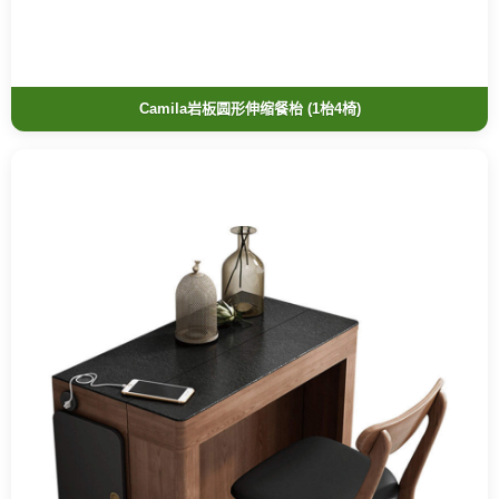
Camila岩板圆形伸缩餐枱 (1枱4椅)