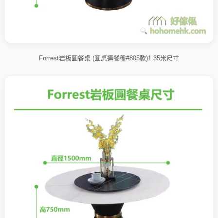
Forrest岩板圓餐桌 (圓桌連餐盤#805款)1.35米尺寸