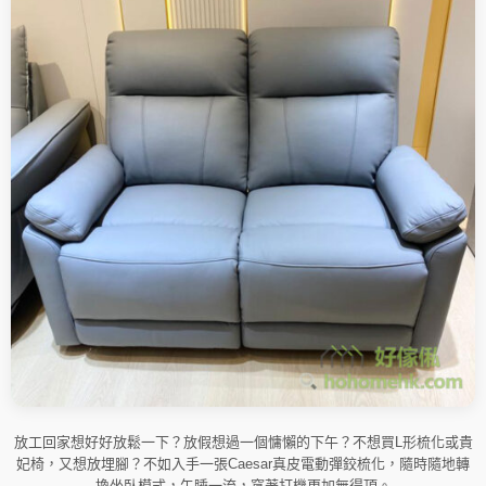
放工回家想好好放鬆一下？放假想過一個慵懶的下午？不想買L形梳化或貴
妃椅，又想放埋腳？不如入手一張Caesar真皮電動彈鉸梳化，隨時隨地轉
換坐臥模式，午睡一流，窩著打機更加無得頂。