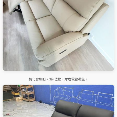
梳化實物照，3座位款，左右電動彈鉸。