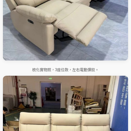
梳化實物照，3座位款，左右電動彈鉸。