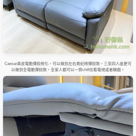
Caesar真皮電動彈鉸梳化，可以做到左右貴紀椅彈鉸款，三至四人座更可
以做到全電動彈鉸款，全家人都可以一齊chill住看電視或者睇戲。