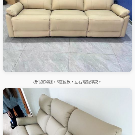
梳化實物照，3座位款，左右電動彈鉸。