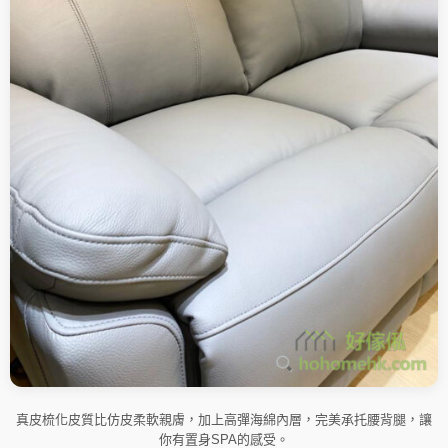
真皮梳化皮質比仿皮柔軟親膚，加上高彈海綿內層，完美承托腰背腿，讓
你有置身SPA的感受。