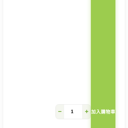
Caesar
−
+
加入購物車
電
動
彈