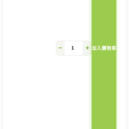
Athena
−
+
加入購物車
方
扶
手
梳
化
床
(7357
款)
數
量