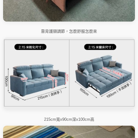
靠背護頸調節，怎麽舒服怎麽來
215cm寬x90cm深x100cm高