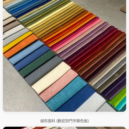
絨布面料 (歡迎到門市睇色板)