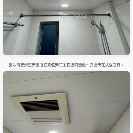
長沙灣碧海藍天廁所鋁質假天花工程連兩盞燈、安裝天花式浴室寶。