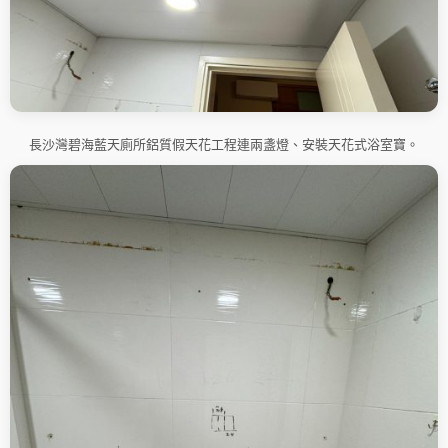
長沙灣碧海藍天廁所鋁質假天花工程連兩盞燈、安裝天花式浴室寶。