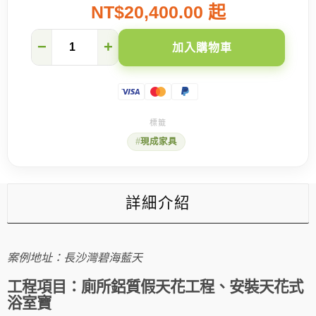
NT$20,400.00 起
【長
−
+
加入購物車
沙
灣
碧
海
藍
天】
廁
現成家具
所
鋁
質
假
天
詳細介紹
花
工
程
數
案例地址：長沙灣碧海藍天
量
工程項目：廁所鋁質假天花工程、安裝天花式
浴室寶