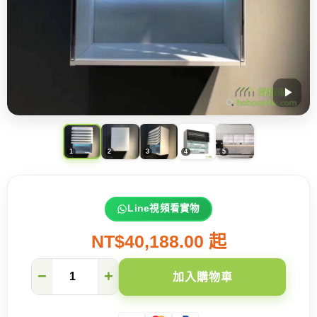
Line視頻看實物
NT$40,188.00 起
智
−
+
加入購物車
能
家
居