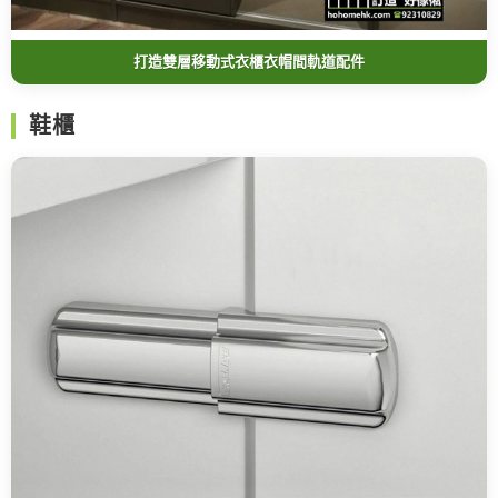
打造雙層移動式衣櫃衣帽間軌道配件
鞋櫃