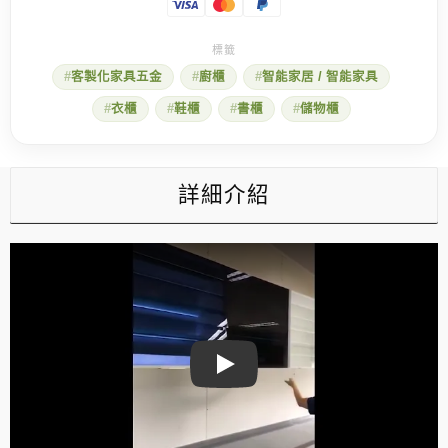
必
備
的
電
客製化家具五金
廚櫃
智能家居 / 智能家具
動
升
衣櫃
鞋櫃
書櫃
儲物櫃
降
百
葉
門
智
詳細介紹
慧
櫃
數
量
Play