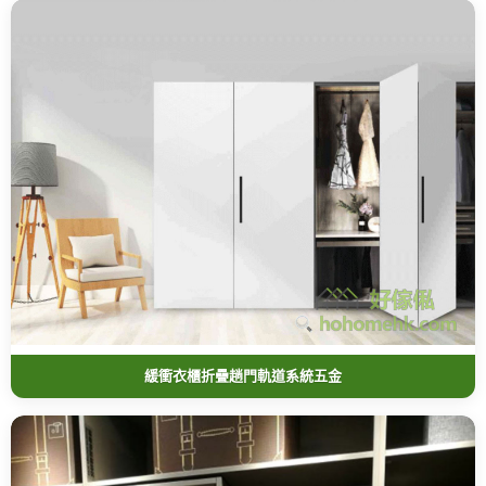
緩衝衣櫃折疊趟門軌道系統五金