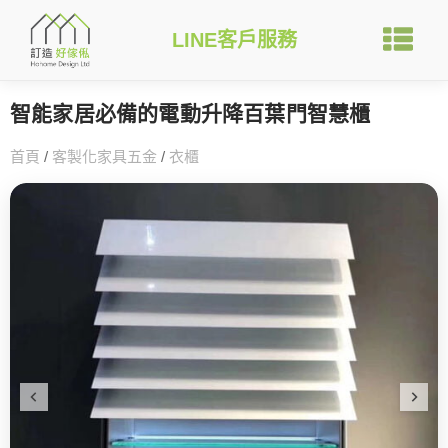
LINE客戶服務
智能家居必備的電動升降百葉門智慧櫃
首頁
/
客製化家具五金
/
衣櫃