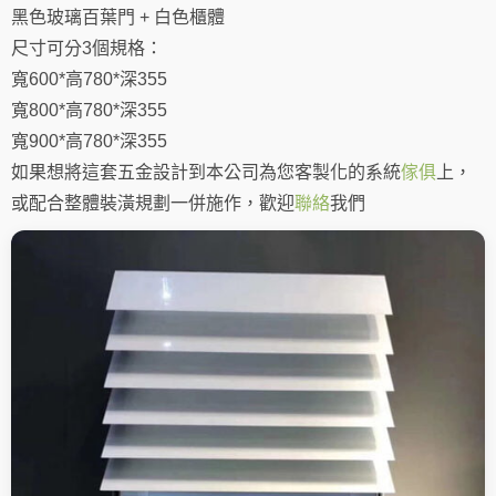
黑色玻璃百葉門 + 白色櫃體
尺寸可分3個規格：
寬600*高780*深355
寬800*高780*深355
寬900*高780*深355
如果想將這套五金設計到本公司為您客製化的系統
傢俱
上，
或配合整體裝潢規劃一併施作，歡迎
聯絡
我們