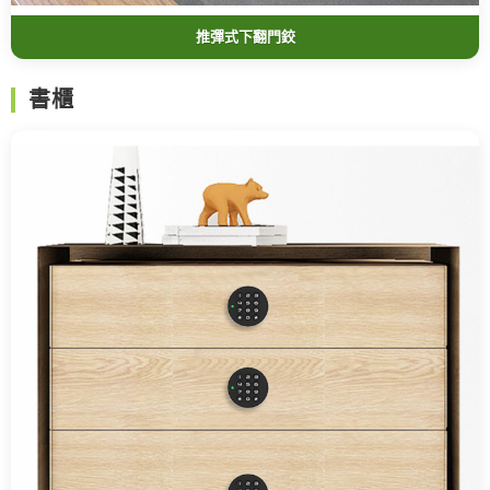
推彈式下翻門鉸
書櫃