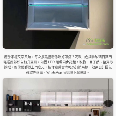
廚房吊櫃又窄又暗，每次摸黑揾嘢係咪好頭痛？呢款白色鋼化玻璃百葉門
輕碰底部即自動升至頂，內置 LED 燈帶同步亮起，取物一目了然、整齊零
遮擋。好傢俬師傅上門度尺，按你廚房實際格局訂造吊櫃，效果設計圖先
確認先落單。WhatsApp 我哋傾下點設計。