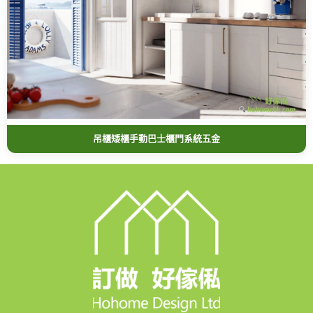
吊櫃矮櫃手動巴士櫃門系統五金