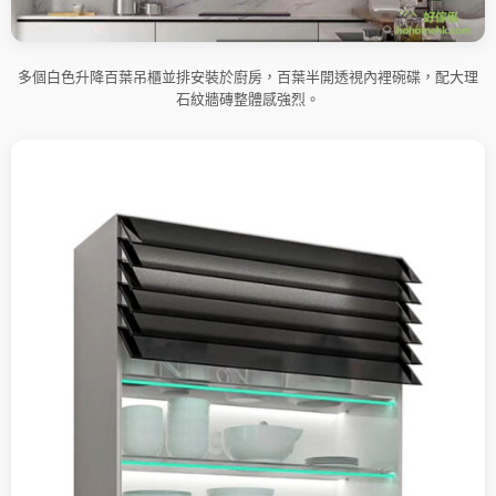
多個白色升降百葉吊櫃並排安裝於廚房，百葉半開透視內裡碗碟，配大理
石紋牆磚整體感強烈。