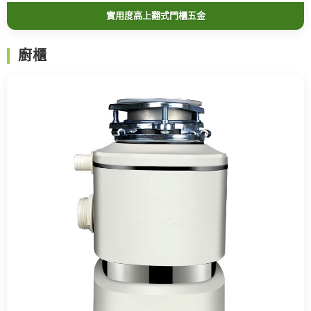
實用度高上翻式門櫃五金
廚櫃