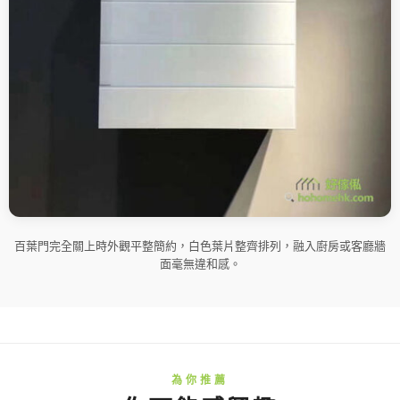
百葉門完全關上時外觀平整簡約，白色葉片整齊排列，融入廚房或客廳牆
面毫無違和感。