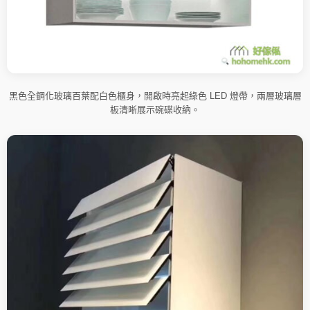
黑色全鋼化玻璃百葉配白色櫃身，開啟時亮起綠色 LED 燈帶，兩層玻璃層
板清晰展示碗碟收納。