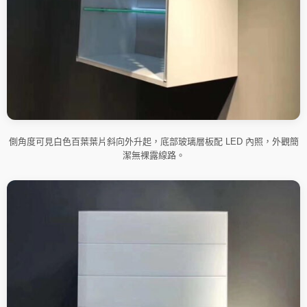
側角度可見白色百葉葉片斜向外升起，底部玻璃層板配 LED 內照，外觀簡
潔無裸露線路。