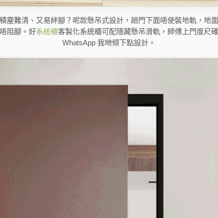
積塵難清、又易絆腳？呢款懸吊式設計，趟門下面唔使裝地軌，地
唔阻腳。好
系統櫃
客製化系統櫃可配隱藏懸吊滑軌，師傅上門度尺
WhatsApp 我哋傾下點設計。