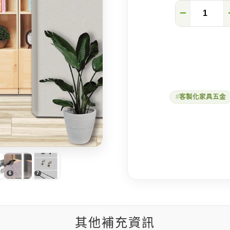
全
−
隱
藏
式
安
全
靜
音
拉
門
客製化家具五金
軌
道
數
量
其他補充資訊