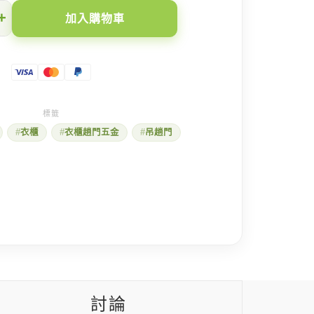
+
加入購物車
衣櫃
衣櫃趟門五金
吊趟門
討論