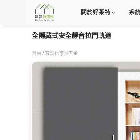
關於好萊特
系
全隱藏式安全靜音拉門軌道
首頁
/
客製化家具五金