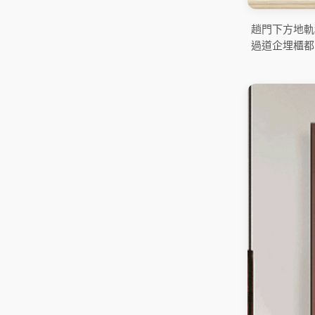
趟門下方地軌
過道企埋櫃都