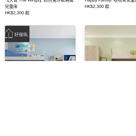
【天晉 The Wings】粉色兔仔軟萌風
Happy Family! 哈哈笑兒童
兒童床
HK$2,300 起
HK$2,300 起
租屋小預算也能美又能收!海洋風雙層
兩個孩子一間房也不擠！雙
床結合樓梯收納櫃＋書桌,客製化打造
梯收納櫃＋系統衣櫃客製化