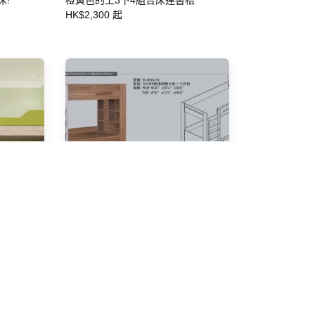
床!
橙黃色的上3下4組合床連書枱
HK$2,300 起
層床＋階
3尺上下格碌架床 #R-2836-BI/R-
2836-BI-P