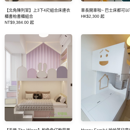
【北角陳列室】上3下4尺組合床連衣
車長開車啦~ 巴士床都可
櫃書枱書櫃組合
HK$2,300 起
NT$9,384.00 起