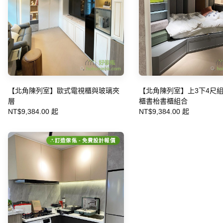
【北角陳列室】歐式電視櫃與玻璃夾
【北角陳列室】上3下4尺
層
櫃書枱書櫃組合
NT$9,384.00 起
NT$9,384.00 起
訂造傢俬 - 免費設計報價