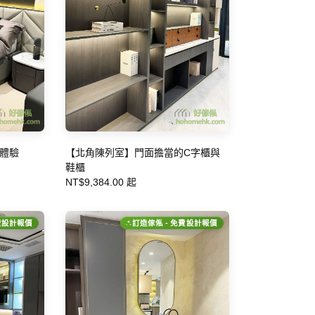
體驗
【北角陳列室】門面擔當的C字櫃與
鞋櫃
NT$9,384.00 起
費設計報價
訂造傢俬 - 免費設計報價