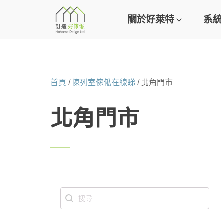
關於好萊特
系
首頁
/
陳列室傢俬在線睇
/ 北角門市
北角門市
Search content