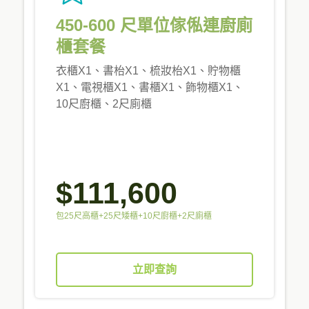
450-600 尺單位傢俬連廚廁
櫃套餐
衣櫃X1、書枱X1、梳妝枱X1、貯物櫃
X1、電視櫃X1、書櫃X1、飾物櫃X1、
10尺廚櫃、2尺廁櫃
$111,600
包25尺高櫃+25尺矮櫃+10尺廚櫃+2尺廁櫃
立即查詢