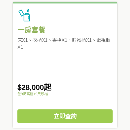
一房套餐
床X1、衣櫃X1、書枱X1、貯物櫃X1、電視櫃
X1
$28,000起
包9尺高櫃+9尺矮櫃
立即查詢