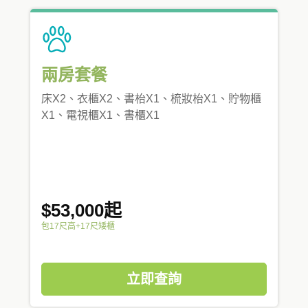
兩房套餐
床X2、衣櫃X2、書枱X1、梳妝枱X1、貯物櫃
X1、電視櫃X1、書櫃X1
$53,000起
包17尺高+17尺矮櫃
立即查詢