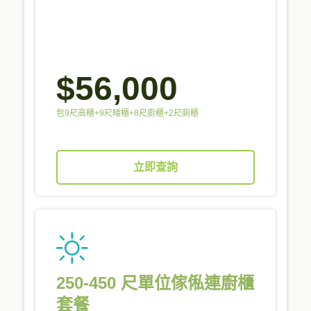
$56,000
包9尺高櫃+9尺矮櫃+8尺廚櫃+2尺廁櫃
立即查詢
250-450 尺單位傢俬連廚櫃
套餐