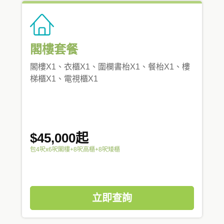
閣樓套餐
閣樓X1、衣櫃X1、圍欄書枱X1、餐枱X1、樓
梯櫃X1、電視櫃X1
$45,000起
包4呎x6呎閣樓+8呎高櫃+8呎矮櫃
立即查詢