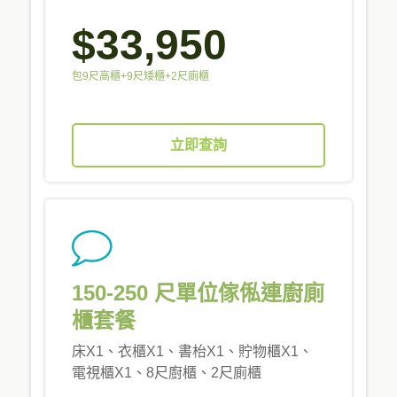
$33,950
包9尺高櫃+9尺矮櫃+2尺廁櫃
立即查詢
150-250 尺單位傢俬連廚廁
櫃套餐
床X1、衣櫃X1、書枱X1、貯物櫃X1、
電視櫃X1、8尺廚櫃、2尺廁櫃