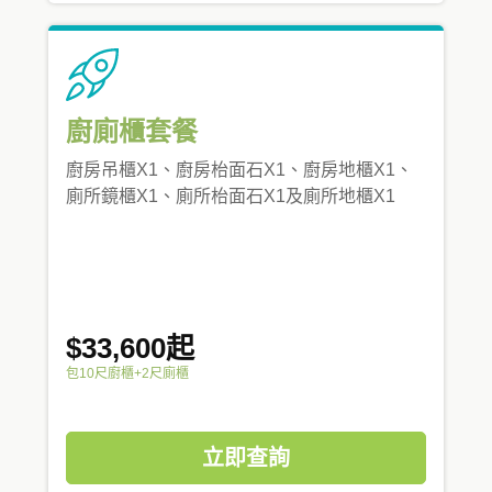
廚廁櫃套餐
廚房吊櫃X1、廚房枱面石X1、廚房地櫃X1、
廁所鏡櫃X1、廁所枱面石X1及廁所地櫃X1
$33,600起
包10尺廚櫃+2尺廁櫃
立即查詢