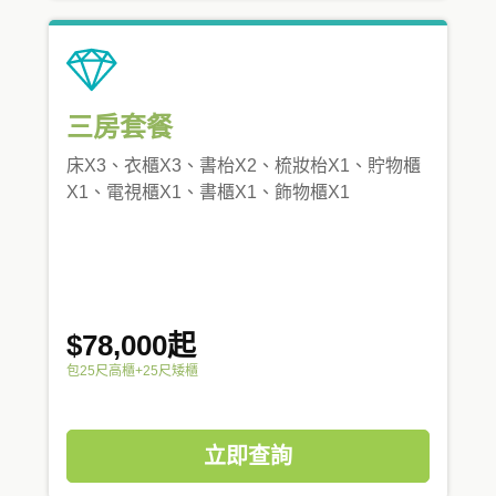
三房套餐
床X3、衣櫃X3、書枱X2、梳妝枱X1、貯物櫃
X1、電視櫃X1、書櫃X1、飾物櫃X1
$78,000起
包25尺高櫃+25尺矮櫃
立即查詢