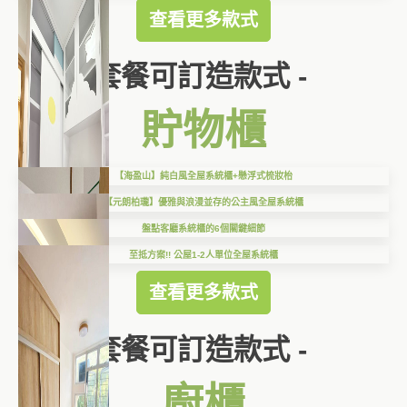
查看更多款式
套餐可訂造款式 -
貯物櫃
【海盈山】純白風全屋系統櫃+懸浮式梳妝枱
【元朗柏瓏】優雅與浪漫並存的公主風全屋系統櫃
盤點客廳系統櫃的6個關鍵細節
至抵方案!! 公屋1-2人單位全屋系統櫃
查看更多款式
套餐可訂造款式 -
廚櫃