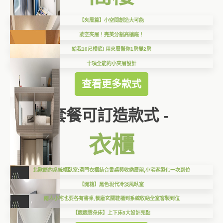
【夾層篇】小空間創造大可能
凌空夾層！完美分割高樓底！
給我10尺樓底! 用夾層幫你1房變2房
十項全能的小夾層設計
查看更多款式
套餐可訂造款式 -
衣櫃
北歐簡約系統櫃臥室:滑門衣櫃結合書桌與收納層架,小宅客製化一次到位
【開箱】黑色現代冷淡風臥室
兩人小宅也要各有書桌,餐廳玄關鞋櫃到系統收納全室客製到位
【靚靚雲朵床】上下床8大設計亮點