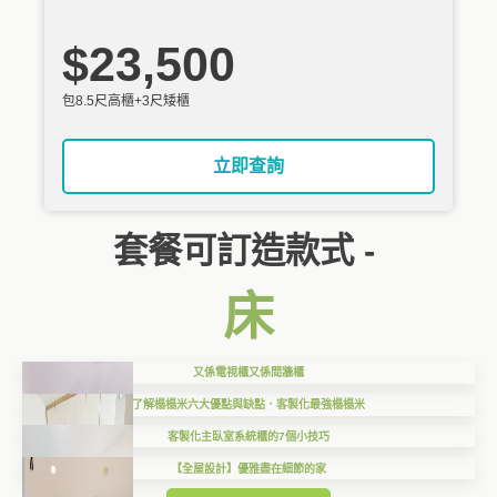
$23,500
包8.5尺高櫃+3尺矮櫃
立即查詢
套餐可訂造款式 -
床
又係電視櫃又係間牆櫃
了解榻榻米六大優點與缺點．客製化最強榻榻米
客製化主臥室系統櫃的7個小技巧
【全屋設計】優雅盡在細節的家