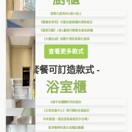
客製化廚具的5個小貼士
【觀塘安秀苑】天藍色廚廁櫃的清新組合
【富景花園】2房1廳現代輕奢全屋系統櫃
【大圍名城】挑戰不規則客製化廚具
查看更多款式
套餐可訂造款式 -
浴室櫃
8個令浴櫃變好用的設計
【北角和富中心】現代簡約全屋設計
你有看過一個浴室裝兩個洗手台嗎?
乾淨整齊的黑白浴櫃加鏡櫃