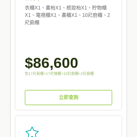
衣櫃X1、書枱X1、梳妝枱X1、貯物櫃
X1、電視櫃X1、書櫃X1、10尺廚櫃、2
尺廁櫃
$86,600
包17尺高櫃+17尺矮櫃+10尺廚櫃+2尺廁櫃
立即查詢