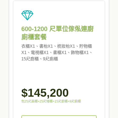
600-1200 尺單位傢俬連廚
廁櫃套餐
衣櫃X1、書枱X1、梳妝枱X1、貯物櫃
X1、電視櫃X1、書櫃X1、飾物櫃X1、
15尺廚櫃、9尺廁櫃
$145,200
包25尺高櫃+25尺矮櫃+15尺廚櫃+9尺廁櫃